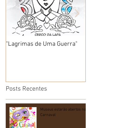
"Lagrimas de Uma Guerra"
Congada da La
suas atividade
apresentação no
dezembro
Posts Recentes
Museus estarão abertos no
Carnaval