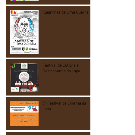
"Lagrimas de Uma Guerra"
Festival de Cultura e
Gastronomia da Lapa
9° Festival de Cinema da
Lapa