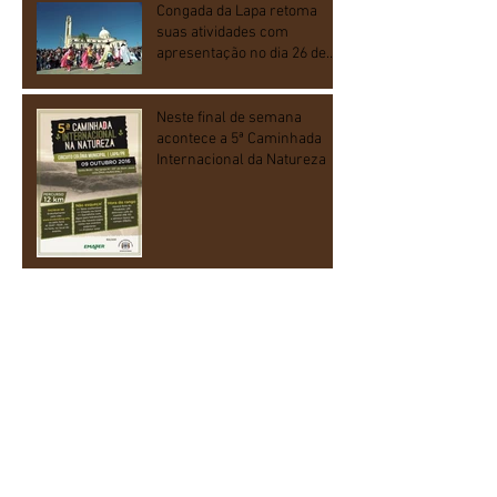
Congada da Lapa retoma
suas atividades com
apresentação no dia 26 de
dezembro
Neste final de semana
acontece a 5ª Caminhada
Internacional da Natureza
Arquivo
fevereiro de 2017
(2)
2 posts
novembro de 2016
(3)
3 posts
junho de 2016
(1)
1 post
Procurar por tags