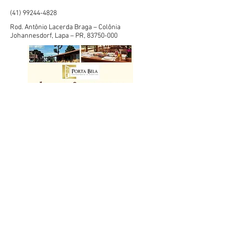
(41) 99244-4828
Rod. Antônio Lacerda Braga – Colônia
Johannesdorf, Lapa – PR,
83750-000
Portal da Lapa Restaurante
(41) 3622-7669
Rodovia do xisto – Br 476 km 198 – 3950 –
Esplanada, Lapa – PR,
83750-000