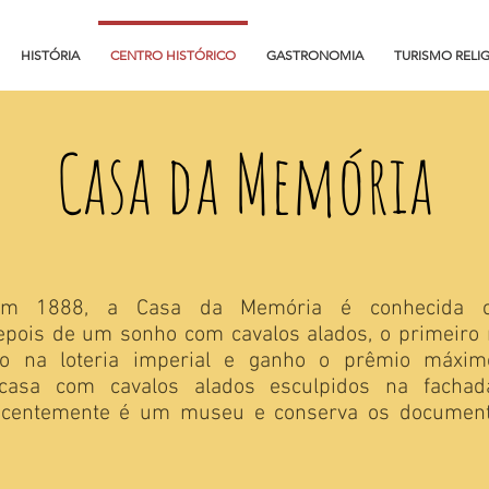
HISTÓRIA
CENTRO HISTÓRICO
GASTRONOMIA
TURISMO RELI
Casa da Memória
 em 1888, a Casa da Memória é conhecida 
epois de um sonho com cavalos alados, o primeiro
ado na
loteria imperial e ganho o prêmio máximo
 casa com cavalos
alados esculpidos na fachad
recentemente é um museu e conserva os
document