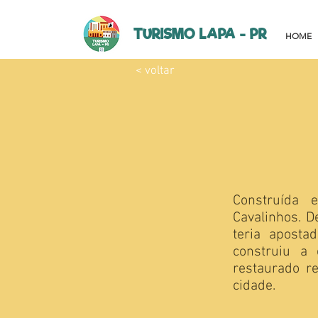
TURISMO LAPA - PR
HOME
< voltar
Construída
Cavalinhos.
D
teria apost
construiu a
restaurado 
cidade.