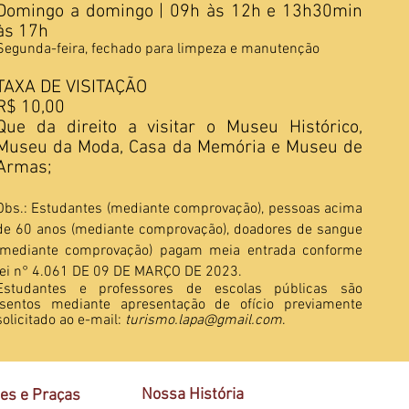
Domingo a domingo | 09h às 12h e 13h30min
às 17h
Segunda-feira, fechado para limpeza e manutenção
TAXA DE VISITAÇÃO
R$ 10,00
Que da direito a visitar o Museu Histórico,
Museu da Moda, Casa da Memória e Museu de
Armas;
Obs.: Estudantes (mediante comprovação), pessoas acima
de 60 anos (mediante comprovação), doadores de sangue
(mediante comprovação) pagam meia entrada conforme
lei n° 4.061 DE 09 DE MARÇO DE 2023
.
Estudantes e professores de escolas públicas são
isentos
mediante apresentação de ofício previamente
solicitado ao e-mail:
turismo.lapa@gmail.com
.
Nossa História
es e Praças