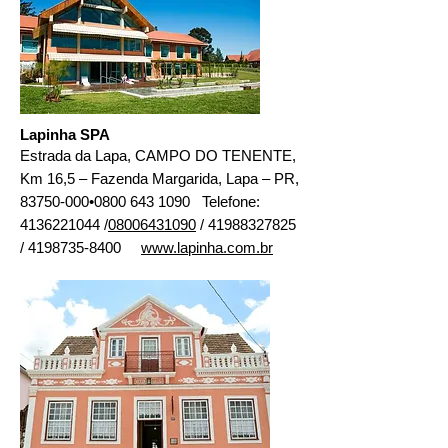
Lapinha SPA
Estrada da Lapa, CAMPO DO TENENTE,
Km 16,5 – Fazenda Margarida, Lapa – PR,
83750-000
•
0800 643 1090
Telefone:
4136221044
/
08006431090
/ 41988327825
/ 4198735-8400
www.lapinha.com.br