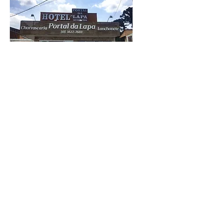
Hotel Portal da Lapa
Rodovia do Xisto, Km 198
Telefone:
(41) 3622-7669
/
8825-0687
Pousada Santa Bárbara
Hotel de passagem para militares em
trânsito