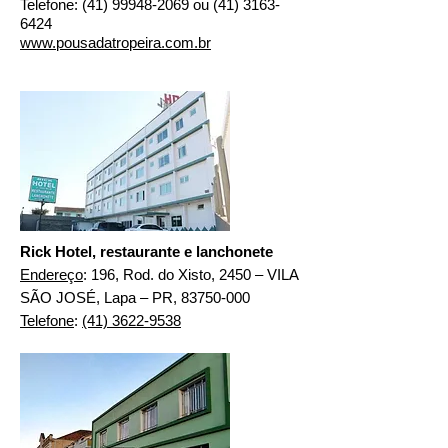
Telefone:
(41) 99948-2069
ou
(41) 3163-
6424
www.pousadatropeira.com.br
Rick Hotel, restaurante e lanchonete
Endereço
: 196, Rod. do Xisto, 2450 – VILA
SÃO JOSÉ, Lapa – PR,
83750-000
Telefone
:
(41) 3622-9538