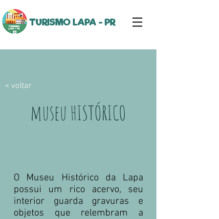
TURISMO LAPA - PR
< voltar
museu
HISTÓRICO
O Museu Histórico da Lapa
possui um rico acervo, seu
interior guarda gravuras e
objetos que relembram a